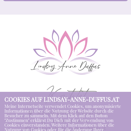
Kontakt
COOKIES AUF LINDSAY-ANNE-DUFFUS.AT
Meine Internetseite verwendet Cookies, um anonymisierte
Informationen über die Nutzung der Website durch die
Schumacherweg 2a
,
6060
Hall
Besucher zu sammeln. Mit dem Klick auf den Button
+43 699 192 308 96
"Zustimmen" erklärst Du Dich mit der Verwendung von
Cookies einverstanden. Weitere Informationen über die
contact@lindsay-anne-duffus.at
Nutzung von Cookies oder für die Änderung Ihrer