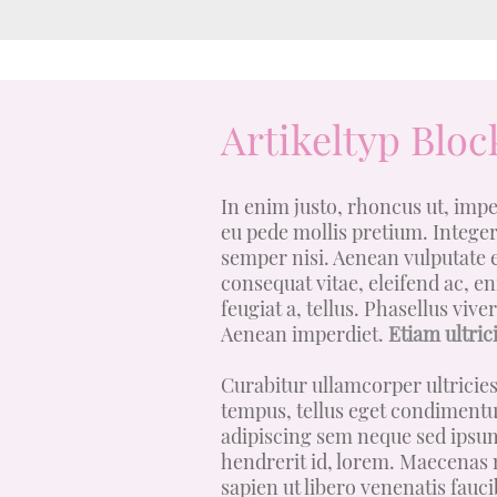
Artikeltyp Bloc
In enim justo, rhoncus ut, imper
eu pede mollis pretium. Intege
semper nisi. Aenean vulputate el
consequat vitae, eleifend ac, e
feugiat a, tellus. Phasellus viv
Aenean imperdiet.
Etiam ultrici
Curabitur ullamcorper ultricie
tempus, tellus eget condiment
adipiscing sem neque sed ipsum
hendrerit id, lorem. Maecenas 
sapien ut libero venenatis fauci