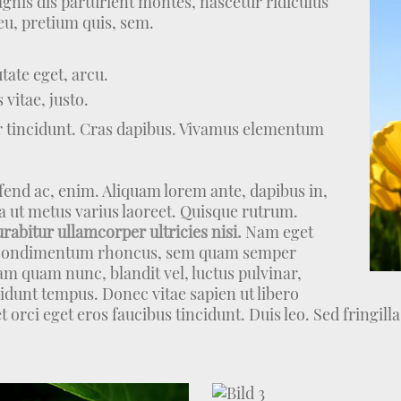
nis dis parturient montes, nascetur ridiculus
eu, pretium quis, sem.
utate eget, arcu.
vitae, justo.
er tincidunt. Cras dapibus. Vivamus elementum
eifend ac, enim. Aliquam lorem ante, dapibus in,
lla ut metus varius laoreet. Quisque rutrum.
rabitur ullamcorper ultricies nisi.
Nam eget
et condimentum rhoncus, sem quam semper
am quam nunc, blandit vel, luctus pulvinar,
idunt tempus. Donec vitae sapien ut libero
t orci eget eros faucibus tincidunt. Duis leo. Sed fringill