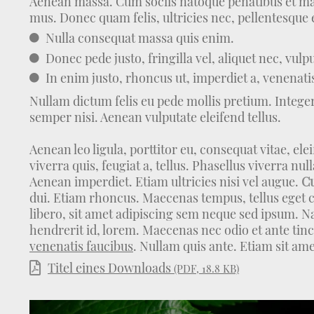
Aenean massa. Cum sociis natoque penatibus et mag
mus. Donec quam felis, ultricies nec, pellentesque 
Nulla consequat massa quis enim.
Donec pede justo, fringilla vel, aliquet nec, vulp
In enim justo, rhoncus ut, imperdiet a, venenatis 
Nullam dictum felis eu pede mollis pretium. Integ
semper nisi. Aenean vulputate eleifend tellus.
Aenean leo ligula, porttitor eu, consequat vitae, el
viverra quis, feugiat a, tellus. Phasellus viverra nu
Aenean imperdiet. Etiam ultricies nisi vel augue.
Cu
dui. Etiam rhoncus. Maecenas tempus, tellus eg
libero, sit amet adipiscing sem neque sed ipsum. N
hendrerit id, lorem. Maecenas nec odio et ante tinc
venenatis faucibus
. Nullam quis ante. Etiam sit ame
Titel eines Downloads
(PDF, 18.8 KB)